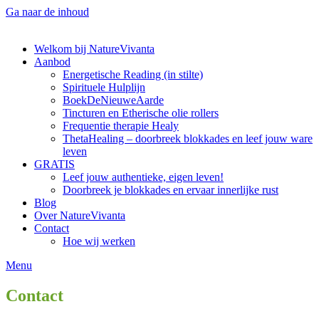
Ga naar de inhoud
Welkom bij NatureVivanta
Aanbod
Energetische Reading (in stilte)
Spirituele Hulplijn
BoekDeNieuweAarde
Tincturen en Etherische olie rollers
Frequentie therapie Healy
ThetaHealing – doorbreek blokkades en leef jouw ware
leven
GRATIS
Leef jouw authentieke, eigen leven!
Doorbreek je blokkades en ervaar innerlijke rust
Blog
Over NatureVivanta
Contact
Hoe wij werken
Menu
Contact