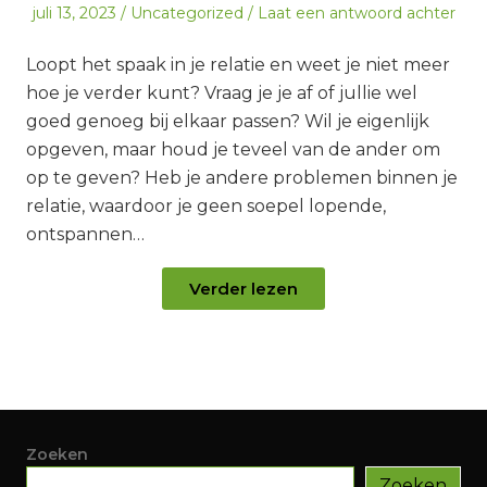
Geplaatst
Geplaatst
juli 13, 2023
Uncategorized
Laat een antwoord achter
op
in
Loopt het spaak in je relatie en weet je niet meer
hoe je verder kunt? Vraag je je af of jullie wel
goed genoeg bij elkaar passen? Wil je eigenlijk
opgeven, maar houd je teveel van de ander om
op te geven? Heb je andere problemen binnen je
relatie, waardoor je geen soepel lopende,
ontspannen…
Verder lezen
Zoeken
Zoeken