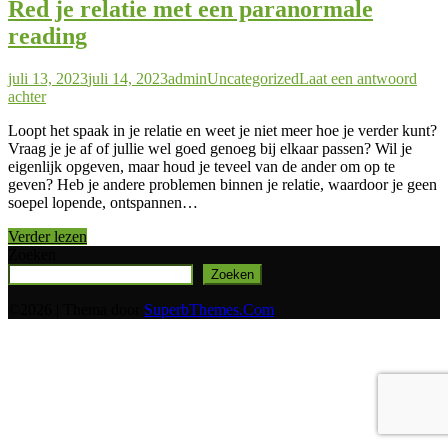
Red je relatie met een paranormale
reading
Geplaatst
Auteur
Geplaatst
juli 13, 2023
juli 14, 2023
admin
Uncategorized
Laat een antwoord
op
in
achter
Loopt het spaak in je relatie en weet je niet meer hoe je verder kunt?
Vraag je je af of jullie wel goed genoeg bij elkaar passen? Wil je
eigenlijk opgeven, maar houd je teveel van de ander om op te
geven? Heb je andere problemen binnen je relatie, waardoor je geen
soepel lopende, ontspannen…
Verder lezen
Zoeken
Zoeken
©2026
| Thema door
SuperbThemes.Com