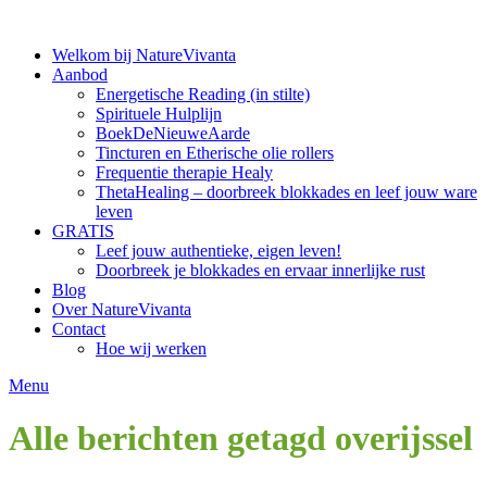
Ga
naar
Welkom bij NatureVivanta
de
Aanbod
inhoud
Energetische Reading (in stilte)
Spirituele Hulplijn
BoekDeNieuweAarde
Tincturen en Etherische olie rollers
Frequentie therapie Healy
ThetaHealing – doorbreek blokkades en leef jouw ware
leven
GRATIS
Leef jouw authentieke, eigen leven!
Doorbreek je blokkades en ervaar innerlijke rust
Blog
Over NatureVivanta
Contact
Hoe wij werken
Menu
Alle berichten getagd
overijssel