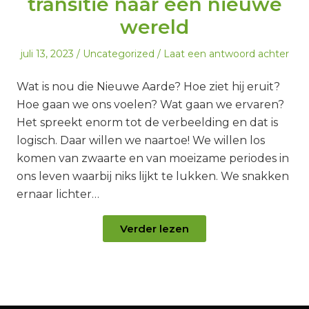
transitie naar een nieuwe
wereld
Geplaatst
Geplaatst
juli 13, 2023
Uncategorized
Laat een antwoord achter
op
in
Wat is nou die Nieuwe Aarde? Hoe ziet hij eruit?
Hoe gaan we ons voelen? Wat gaan we ervaren?
Het spreekt enorm tot de verbeelding en dat is
logisch. Daar willen we naartoe! We willen los
komen van zwaarte en van moeizame periodes in
ons leven waarbij niks lijkt te lukken. We snakken
ernaar lichter…
Verder lezen