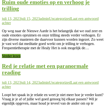
Ruim oude emoties op en verhoog je
trilling
Geplaatst
Auteur
Geplaatst
juli 13, 2023
juli 15, 2023
admin
Uncategorized
Laat een antwoord
op
in
achter
Op weg naar de Nieuwe Aarde is het belangrijk dat we oud zeer en
oude emoties opruimen en onze trilling steeds verder verhogen. Er
zijn diverse manieren die daarvoor kunnen worden ingezet. Zo weet
je vast wel dat meditatie goed werkt om je trilling te verhogen.
Frequentietherapie met de Healy Het is ook mogelijk de…
Verder lezen
Red je relatie met een paranormale
reading
Geplaatst
Auteur
Geplaatst
juli 13, 2023
juli 14, 2023
admin
Uncategorized
Laat een antwoord
op
in
achter
Loopt het spaak in je relatie en weet je niet meer hoe je verder kunt?
Vraag je je af of jullie wel goed genoeg bij elkaar passen? Wil je
eigenlijk opgeven, maar houd je teveel van de ander om op te