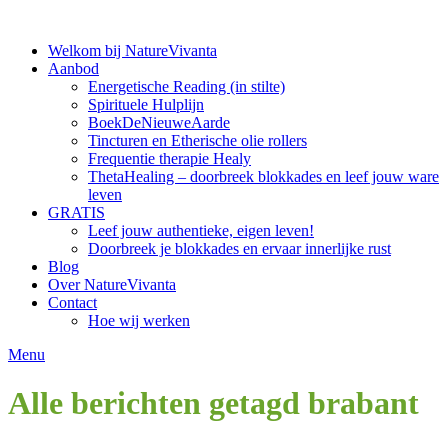
Ga
naar
Welkom bij NatureVivanta
de
Aanbod
inhoud
Energetische Reading (in stilte)
Spirituele Hulplijn
BoekDeNieuweAarde
Tincturen en Etherische olie rollers
Frequentie therapie Healy
ThetaHealing – doorbreek blokkades en leef jouw ware
leven
GRATIS
Leef jouw authentieke, eigen leven!
Doorbreek je blokkades en ervaar innerlijke rust
Blog
Over NatureVivanta
Contact
Hoe wij werken
Menu
Alle berichten getagd
brabant