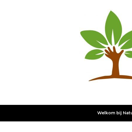
Ga
naar
de
inhoud
Welkom bij Nat