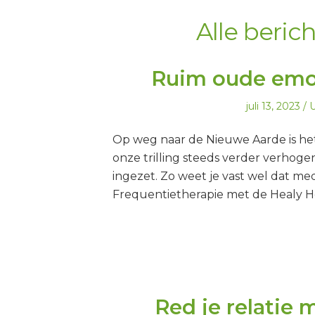
Alle beri
Ruim oude emoti
Geplaatst
G
juli 13, 2023
U
op
i
Op weg naar de Nieuwe Aarde is he
onze trilling steeds verder verhoge
ingezet. Zo weet je vast wel dat med
Frequentietherapie met de Healy He
Red je relatie