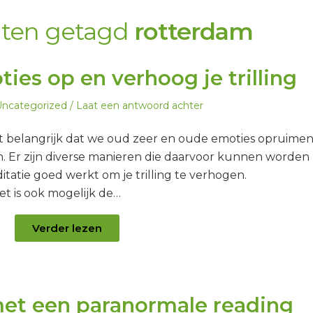
chten getagd
rotterdam
es op en verhoog je trilling
eplaatst
ncategorized
Laat een antwoord achter
n
t belangrijk dat we oud zeer en oude emoties opruime
n. Er zijn diverse manieren die daarvoor kunnen worden
itatie goed werkt om je trilling te verhogen.
t is ook mogelijk de…
Verder lezen
 met een paranormale reading