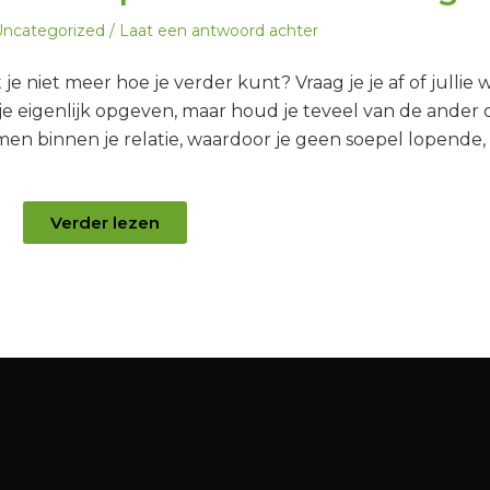
eplaatst
ncategorized
Laat een antwoord achter
n
 je niet meer hoe je verder kunt? Vraag je je af of jullie 
je eigenlijk opgeven, maar houd je teveel van de ander
en binnen je relatie, waardoor je geen soepel lopende,
Verder lezen