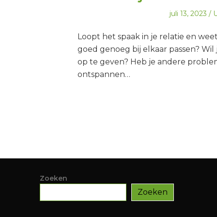
Geplaatst
G
juli 13, 2023
U
op
i
Loopt het spaak in je relatie en weet
goed genoeg bij elkaar passen? Wil 
op te geven? Heb je andere problem
ontspannen…
Zoeken
Zoeken